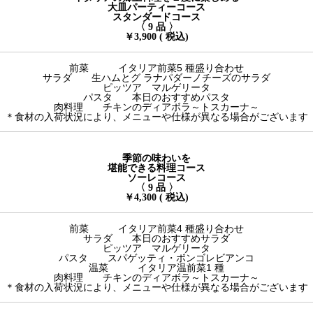
大皿パーティーコース
スタンダードコース
〈 9 品 〉
￥3,900 ( 税込)
前菜 イタリア前菜5 種盛り合わせ
サラダ 生ハムとグ ラナパダーノチーズのサラダ
ピッツア マルゲリータ
パスタ 本日のおすすめパスタ
肉料理 チキンのディアボラ～トスカーナ～
＊食材の入荷状況により、メニューや仕様が異なる場合がございます
季節の味わいを
堪能できる料理コース
ソーレコース
〈 9 品 〉
￥4,300 ( 税込)
前菜 イタリア前菜4 種盛り合わせ
サラダ 本日のおすすめサラダ
ピッツア マルゲリータ
パスタ スパゲッティ・ボンゴレビアンコ
温菜 イタリア温前菜1 種
肉料理 チキンのディアボラ～トスカーナ～
＊食材の入荷状況により、メニューや仕様が異なる場合がございます