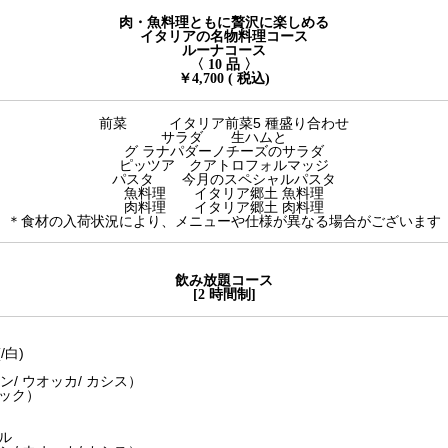
肉・魚料理ともに贅沢に楽しめる
イタリアの名物料理コース
ルーナコース
〈 10 品 〉
￥4,700 ( 税込)
前菜 イタリア前菜5 種盛り合わせ
サラダ 生ハムと
グ ラナパダーノチーズのサラダ
ピッツア クアトロフォルマッジ
パスタ 今月のスペシャルパスタ
魚料理 イタリア郷土 魚料理
肉料理 イタリア郷土 肉料理
＊食材の入荷状況により、メニューや仕様が異なる場合がございます
飲み放題コース
[2 時間制]
/白)
ン/ ウオッカ/ カシス）
ック）
ル