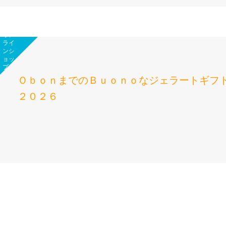
オン
ライ
ンシ
ョッ
プ
ＯｂｏｎまでのＢｕｏｎｏなジェラートギフ
２０２６